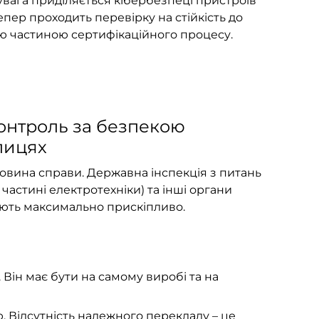
 увага приділяється кібербезпеці пристроїв
тепер проходить перевірку на стійкість до
ою частиною сертифікаційного процесу.
онтроль за безпекою
лицях
ловина справи. Державна інспекція з питань
 частині електротехніки) та інші органи
діють максимально прискіпливо.
. Він має бути на самому виробі та на
. Відсутність належного перекладу – це