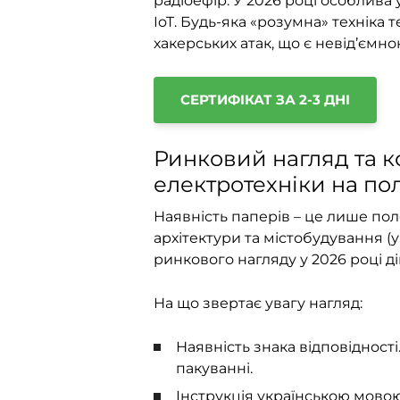
радіоефір. У 2026 році особлива
IoT. Будь-яка «розумна» техніка 
хакерських атак, що є невід’ємн
СЕРТИФІКАТ ЗА 2-3 ДНІ
Ринковий нагляд та к
електротехніки на по
Наявність паперів – це лише по
архітектури та містобудування (у
ринкового нагляду у 2026 році 
На що звертає увагу нагляд:
Наявність знака відповідності
пакуванні.
Інструкція українською мовою