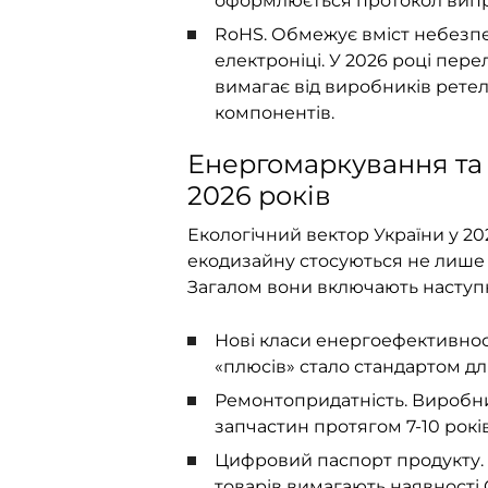
оформлюється
протокол випр
RoHS. Обмежує вміст небезпеч
електроніці. У 2026 році пер
вимагає від виробників рете
компонентів.
Енергомаркування та 
2026 років
Екологічний вектор України у 20
екодизайну стосуються не лише 
Загалом вони включають наступ
Нові класи енергоефективнос
«плюсів» стало стандартом для
Ремонтопридатність. Виробни
запчастин протягом 7-10 рокі
Цифровий паспорт продукту. 
товарів вимагають наявності 