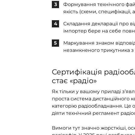
Формування технічного файлу
якість (схеми, специфікації, 
Складання декларації про в
імпортер бере на себе повну
Маркування знаком відповід
незамкненого трикутника з
Сертифікація радіооб
стає «радіо»
Як тільки у вашому приладі з’явл
проста система дистанційного к
категорію радіообладнання. Це 
діяти технічний регламент раді
Вимоги тут значно жорсткіші, ос