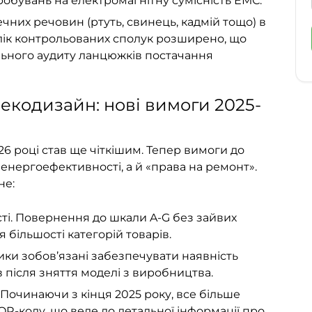
обувань на електромагнітну сумісність ЕМС.
них речовин (ртуть, свинець, кадмій тощо) в
елік контрольованих сполук розширено, що
льного аудиту ланцюжків постачання
екодизайн: нові вимоги 2025-
26 році став ще чіткішим. Тепер вимоги до
енергоефективності, а й «права на ремонт».
не:
ті. Повернення до шкали A-G без зайвих
 більшості категорій товарів.
ки зобов’язані забезпечувати наявність
в після зняття моделі з виробництва.
Починаючи з кінця 2025 року, все більше
QR-коду, що веде до детальної інформації про