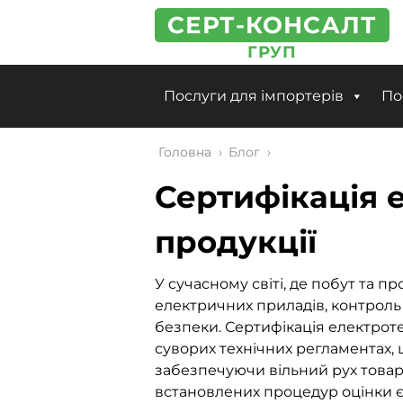
СЕРТ-КОНСАЛТ
ГРУП
Послуги для імпортерів
По
Головна
›
Блог
›
Сертифікація 
продукції
У сучасному світі, де побут та п
електричних приладів, контроль 
безпеки.
Сертифікація електротех
суворих технічних регламентах, 
забезпечуючи вільний рух товар
встановлених процедур оцінки 