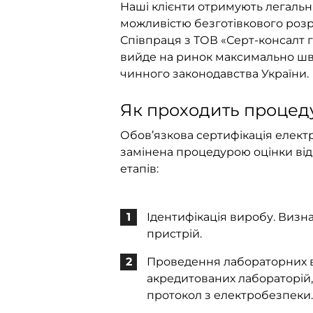
Наші клієнти отримують легальні
можливістю безготівкового розра
Співпраця з ТОВ «Серт-консалт г
вийде на ринок максимально швид
чинного законодавства України.
Як проходить процеду
Обов’язкова сертифікація електр
замінена процедурою оцінки відп
етапів:
Ідентифікація виробу. Визна
пристрій.
Проведення лабораторних в
акредитованих лабораторій,
протокол з електробезпеки.