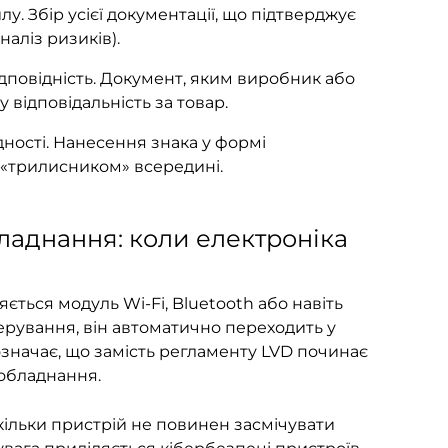
. Збір усієї документації, що підтверджує
аналіз ризиків).
ідповідність. Документ, яким виробник або
 відповідальність за товар.
ності. Нанесення знака у формі
 «трилисником» всередині.
ладнання: коли електроніка
яється модуль Wi-Fi, Bluetooth або навіть
ерування, він автоматично переходить у
означає, що замість регламенту LVD починає
ообладнання.
кільки пристрій не повинен засмічувати