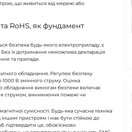
строю, що живиться від мережі або
та RoHS, як фундамент
ся безпека будь-якого електроприладу, є
и. Без їх дотримання неможлива
декларація
ання та прилади
.
льтного обладнання. Регулює безпеку
о 1000 В змінного струму.
Оцінка
ого обладнання вимогам безпеки
включає
ня струмом, виникнення пожежі чи
агнітної сумісності. Будь-яка сучасна техніка
 іншим пристроям і має бути стійкою до
б підтвердити це, обов’язково