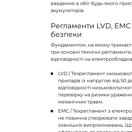
введення в обіг будь-якого при
акумуляторів.
Регламенти LVD, EMC 
безпеки
Фундаментом, на якому тримаєть
три основні технічні регламент
відповідності на електрообладн
LVD / Техрегламент низьково
приладів із напругою від 50 д
відповідності низьковольтн
перевірку на ризики уражен
механічних травм.
EMC / Техрегламент з електром
не повинна створювати завад
зовнішніх випромінювань. Що