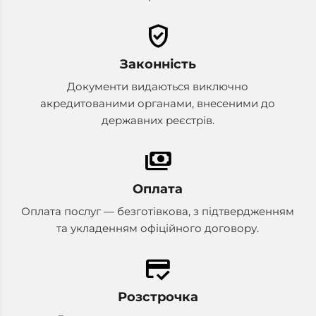
verified_user
Законність
Документи видаються виключно
акредитованими органами, внесеними до
державних реєстрів.
payments
Оплата
Оплата послуг — безготівкова, з підтвердженням
та укладенням офіційного договору.
credit_score
Розстрочка