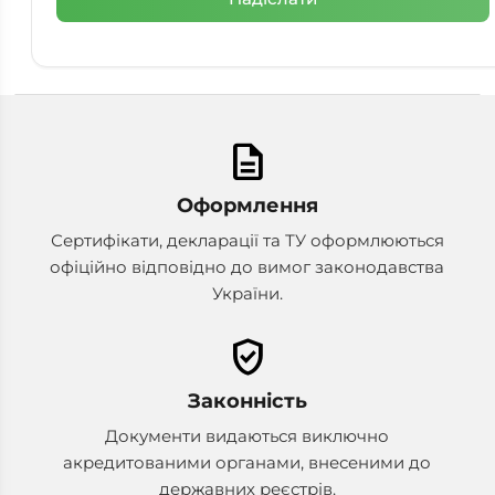
description
Оформлення
Сертифікати, декларації та ТУ оформлюються
офіційно відповідно до вимог законодавства
України.
verified_user
Законність
Документи видаються виключно
акредитованими органами, внесеними до
державних реєстрів.