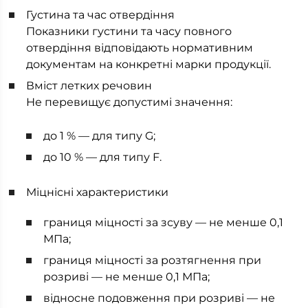
Густина та час отвердіння
Показники густини та часу повного
отвердіння відповідають нормативним
документам на конкретні марки продукції.
Вміст летких речовин
Не перевищує допустимі значення:
до 1 % — для типу G;
до 10 % — для типу F.
Міцнісні характеристики
границя міцності за зсуву — не менше 0,1
МПа;
границя міцності за розтягнення при
розриві — не менше 0,1 МПа;
відносне подовження при розриві — не