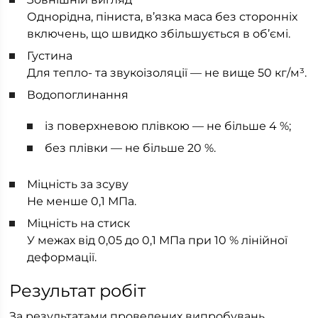
Однорідна, піниста, в’язка маса без сторонніх
включень, що швидко збільшується в об’ємі.
Густина
Для тепло- та звукоізоляції — не вище 50 кг/м³.
Водопоглинання
із поверхневою плівкою — не більше 4 %;
без плівки — не більше 20 %.
Міцність за зсуву
Не менше 0,1 МПа.
Міцність на стиск
У межах від 0,05 до 0,1 МПа при 10 % лінійної
деформації.
Результат робіт
За результатами проведених випробувань