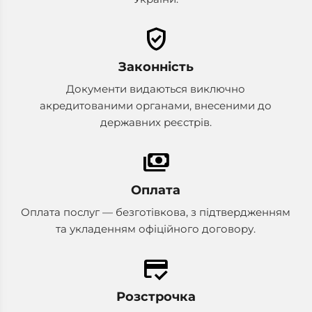
verified_user
Законність
Документи видаються виключно
акредитованими органами, внесеними до
державних реєстрів.
payments
Оплата
Оплата послуг — безготівкова, з підтвердженням
та укладенням офіційного договору.
credit_score
Розстрочка