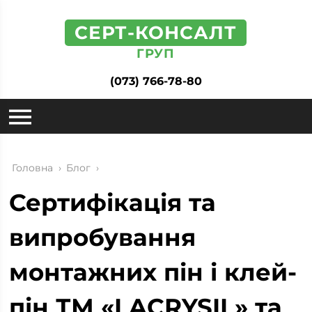
СЕРТ-КОНСАЛТ
ГРУП
(073) 766-78-80
Головна
›
Блог
›
Сертифікація та
випробування
монтажних пін і клей-
пін ТМ «LACRYSIL» та