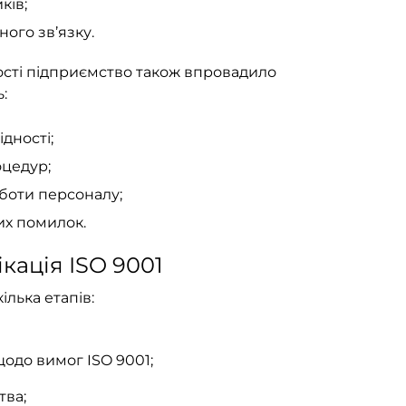
ків;
ного зв’язку.
ості підприємство також впровадило
:
дності;
цедур;
боти персоналу;
их помилок.
кація ISO 9001
ілька етапів:
одо вимог ISO 9001;
тва;