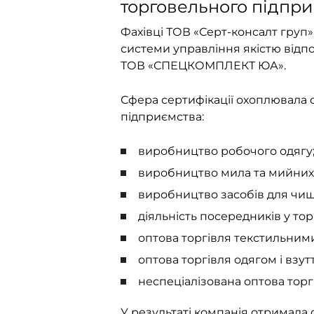
торговельного підпр
Фахівці ТОВ «Серт-консалт груп»
системи управління якістю відпо
ТОВ «СПЕЦКОМПЛЕКТ ЮА».
Сфера сертифікації охоплювала о
підприємства:
виробництво робочого одягу
виробництво мила та мийних 
виробництво засобів для чищ
діяльність посередників у то
оптова торгівля текстильним
оптова торгівля одягом і взут
неспеціалізована оптова торг
У результаті компанія отримала 