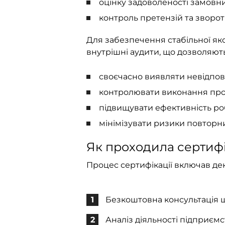
оцінку задоволеності замовни
контроль претензій та зворот
Для забезпечення стабільної як
внутрішні аудити, що дозволяють
своєчасно виявляти невідпові
контролювати виконання про
підвищувати ефективність ро
мінімізувати ризики повторн
Як проходила сертифі
Процес сертифікації включав дек
Безкоштовна консультація щ
Аналіз діяльності підприємс