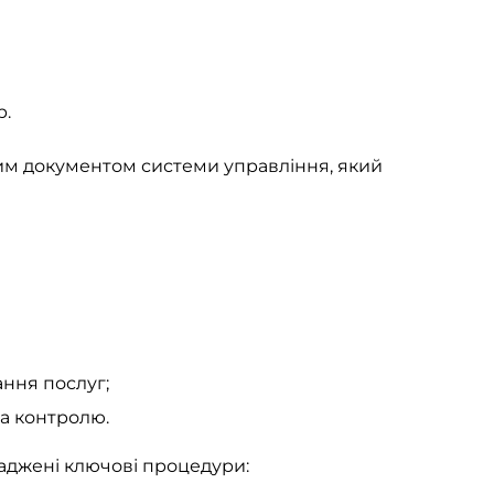
р.
ним документом системи управління, який
ння послуг;
а контролю.
аджені ключові процедури: