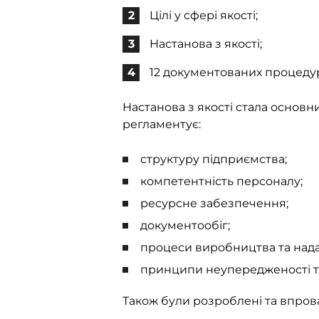
Цілі у сфері якості;
Настанова з якості;
12 документованих процеду
Настанова з якості стала основ
регламентує:
структуру підприємства;
компетентність персоналу;
ресурсне забезпечення;
документообіг;
процеси виробництва та нада
принципи неупередженості т
Також були розроблені та впров