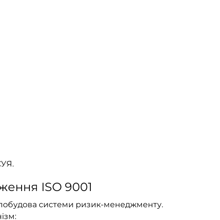
СУЯ.
ження ISO 9001
а побудова системи ризик-менеджменту.
ізм: