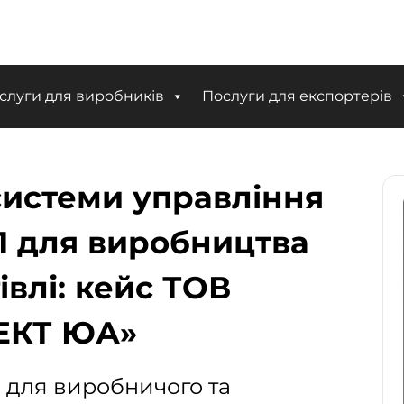
слуги для виробників
Послуги для експортерів
системи управління
01 для виробництва
івлі: кейс ТОВ
ЕКТ ЮА»
1 для виробничого та