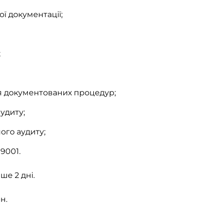
ої документації;
;
я документованих процедур;
удиту;
ого аудиту;
9001.
ше 2 дні.
н.