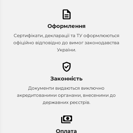
description
Оформлення
Сертифікати, декларації та ТУ оформлюються
офіційно відповідно до вимог законодавства
України.
verified_user
Законність
Документи видаються виключно
акредитованими органами, внесеними до
державних реєстрів.
payments
Оплата