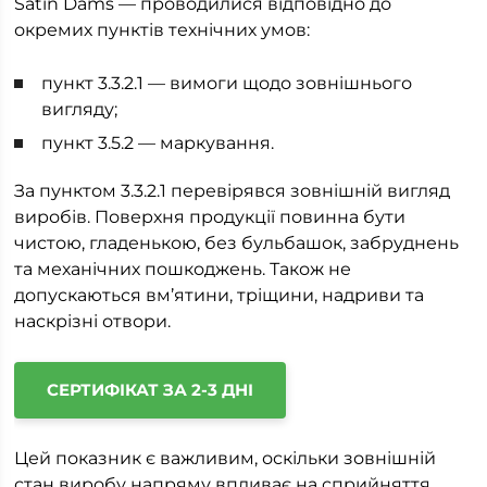
Satin Dams — проводилися відповідно до
окремих пунктів технічних умов:
пункт 3.3.2.1 — вимоги щодо зовнішнього
вигляду;
пункт 3.5.2 — маркування.
За пунктом 3.3.2.1 перевірявся зовнішній вигляд
виробів. Поверхня продукції повинна бути
чистою, гладенькою, без бульбашок, забруднень
та механічних пошкоджень. Також не
допускаються вм’ятини, тріщини, надриви та
наскрізні отвори.
СЕРТИФІКАТ ЗА 2-3 ДНІ
Цей показник є важливим, оскільки зовнішній
стан виробу напряму впливає на сприйняття