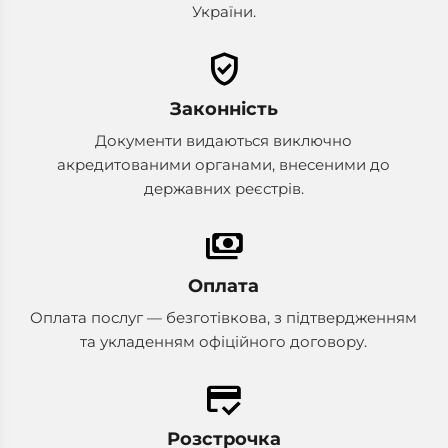
України.
verified_user
Законність
Документи видаються виключно
акредитованими органами, внесеними до
державних реєстрів.
payments
Оплата
Оплата послуг — безготівкова, з підтвердженням
та укладенням офіційного договору.
credit_score
Розстрочка