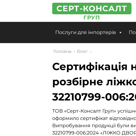
СЕРТ-КОНСАЛТ
ГРУП
Послуги для імпортерів
По
Головна
›
Блог
›
Сертифікація 
розбірне ліжко 
32210799-006:
ТОВ «Серт-Консалт Груп» успішно
оформило сертифікат відповіднос
Випробування продукції були вик
32210799-006:2024 «ЛІЖКО ДВОЯ