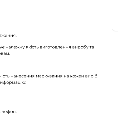
одження.
є належну якість виготовлення виробу та
овам.
ість нанесення маркування на кожен виріб.
 інформацію:
телефон;