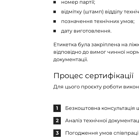
номер партії;
відмітку (штамп) відділу техн
позначення технічних умов;
дату виготовлення.
Етикетка була закріплена на лі
відповідно до вимог чинної норм
документації.
Процес сертифікації
Для цього проєкту роботи викон
Безкоштовна консультація щ
Аналіз технічної документаці
Погодження умов співпраці 