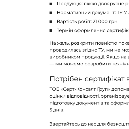
Продукція: ліжко двоярусне р
Нормативний документ: ТУ У 3
Вартість робіт: 21 000 грн.
Термін оформлення сертифіката
На жаль, розкрити повністю показ
проводилась згідно ТУ, ми не м
виробником продукції. Якщо на
— ми можемо розробити технічні
Потрібен сертифікат 
ТОВ «Серт-Консалт Груп» допом
оцінки відповідності, організо
підготовку документів та оформлю
5 днів.
Звертайтесь до нас для безкошт