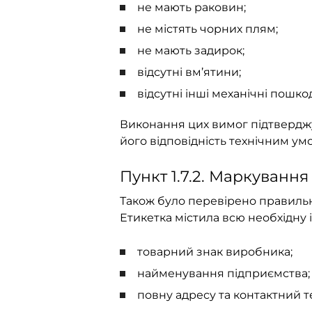
не мають раковин;
не містять чорних плям;
не мають задирок;
відсутні вм’ятини;
відсутні інші механічні пошк
Виконання цих вимог підтверджу
його відповідність технічним ум
Пункт 1.7.2. Маркування
Також було перевірено правильн
Етикетка містила всю необхідну
товарний знак виробника;
найменування підприємства;
повну адресу та контактний 