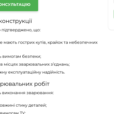
ОНСУЛЬТАЦІЮ
конструкції
о підтверджено, що:
е мають гострих кутів, крайок та небезпечних
ть вимогам безпеки;
і в місцях зварювальних з’єднань;
ну експлуатаційну надійність.
варювальних робіт
ь виконання зварювання:
довжині стику деталей;
 вимогам ТУ;