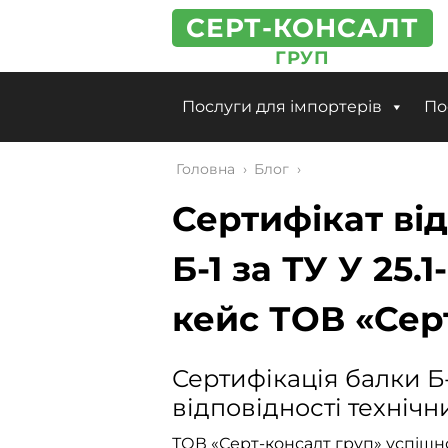
СЕРТ-КОНСАЛТ
ГРУП
Послуги для імпортерів
По
Головна
›
Блог
›
Сертифікат від
Б-1 за ТУ У 25.
кейс ТОВ «Сер
Сертифікація балки Б
відповідності техніч
ТОВ «Серт-консалт груп» успішно