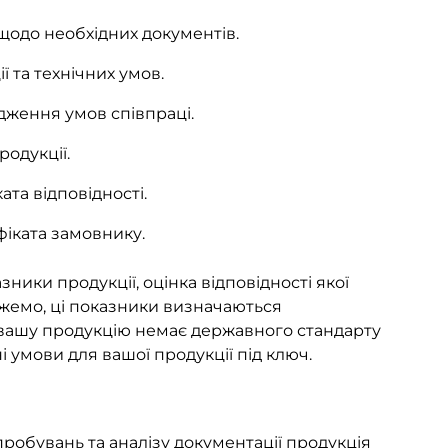
щодо необхідних документів.
ї та технічних умов.
одження умов співпраці.
одукції.
ата відповідності.
фіката замовнику.
ники продукції, оцінка відповідності якої
ожемо, ці показники визначаються
 вашу продукцію немає державного стандарту
 умови для вашої продукції під ключ.
робувань та аналізу документації продукція