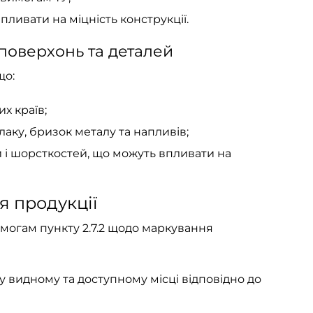
пливати на міцність конструкції.
 поверхонь та деталей
що:
х країв;
лаку, бризок металу та напливів;
 і шорсткостей, що можуть впливати на
я продукції
могам пункту 2.7.2 щодо маркування
у видному та доступному місці відповідно до