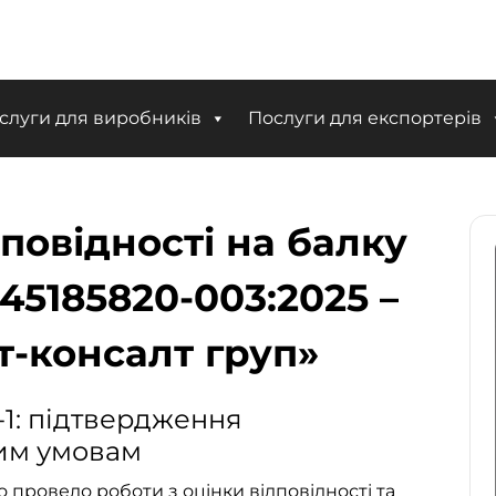
слуги для виробників
Послуги для експортерів
повідності на балку
1-45185820-003:2025 –
т-консалт груп»
-1: підтвердження
ним умовам
 провело роботи з оцінки відповідності та