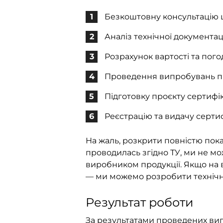
Безкоштовну консультацію 
Аналіз технічної документаці
Розрахунок вартості та пог
Проведення випробувань пр
Підготовку проєкту сертифік
Реєстрацію та видачу серти
На жаль, розкрити повністю показ
проводилась згідно ТУ, ми не м
виробником продукції. Якщо на
— ми можемо розробити технічні
Результат роботи
За результатами проведених вип