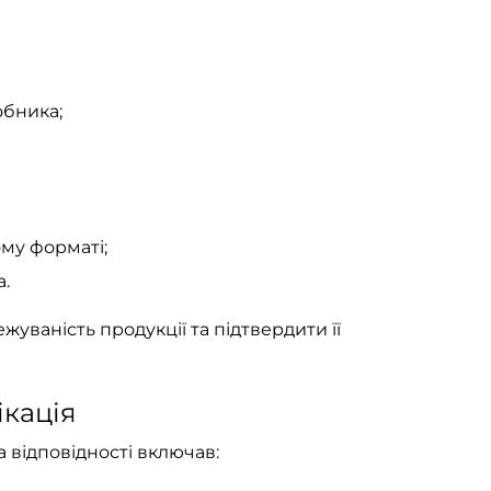
обника;
му форматі;
.
уваність продукції та підтвердити її
ікація
відповідності включав: