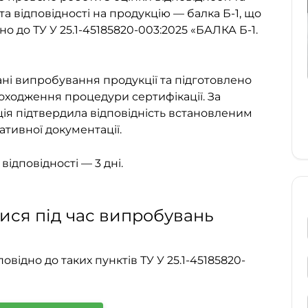
 відповідності на продукцію — балка Б-1, що
о до ТУ У 25.1-45185820-003:2025 «БАЛКА Б-1.
ані випробування продукції та підготовлено
оходження процедури сертифікації. За
ія підтвердила відповідність встановленим
тивної документації.
ідповідності — 3 дні.
ися під час випробувань
ідно до таких пунктів ТУ У 25.1-45185820-