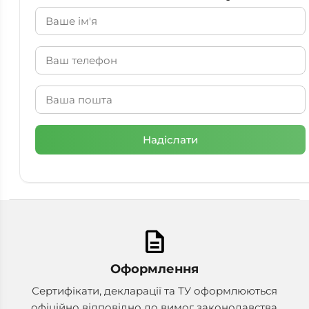
description
Оформлення
Сертифікати, декларації та ТУ оформлюються
офіційно відповідно до вимог законодавства