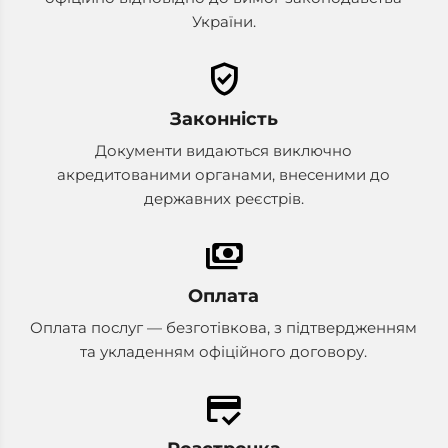
України.
verified_user
Законність
Документи видаються виключно
акредитованими органами, внесеними до
державних реєстрів.
payments
Оплата
Оплата послуг — безготівкова, з підтвердженням
та укладенням офіційного договору.
credit_score