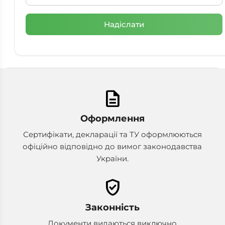
description
Оформлення
Сертифікати, декларації та ТУ оформлюються
офіційно відповідно до вимог законодавства
України.
verified_user
Законність
Документи видаються виключно