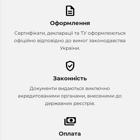
description
Оформлення
Сертифікати, декларації та ТУ оформлюються
офіційно відповідно до вимог законодавства
України.
verified_user
Законність
Документи видаються виключно
акредитованими органами, внесеними до
державних реєстрів.
payments
Оплата